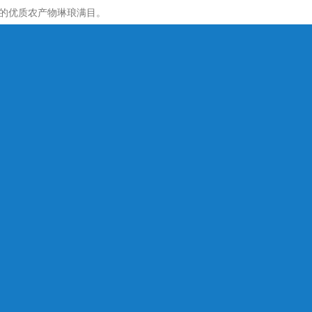
的优质农产物琳琅满目。