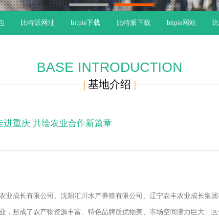
1
2
钱包
比特派网址
bitpie下载
比特派下载
bitpie网站
比
BASE INTRODUCTION
|
基地介绍
|
走进重庆 共绘农业合作新篇章
农业成长有限公司、沈阳汇川水产养殖有限公司、辽宁农丰农业成长集团
业，形成了农产物资源丰富、特色品牌质优物美、市场空间潜力巨大、区