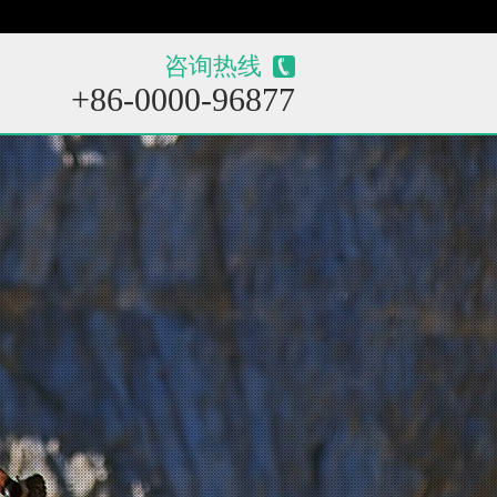
咨询热线
+86-0000-96877