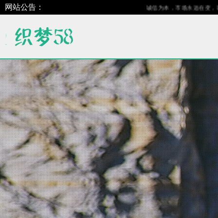
网站公告：
诚信为本，市场永远在变，