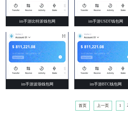
im手游比特派钱包网
im手游USDT钱包网
im手游波场钱包网
im手游BTC钱包网
首页
上一页
1