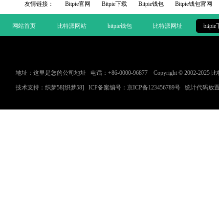
友情链接：
Bitpie官网
Bitpie下载
Bitpie钱包
Bitpie钱包官网
地址
网站首页
比特派网站
bitpie钱包
比特派网址
bitpi
地址：这里是您的公司地址 电话：+86-0000-96877 Copyright © 2002-2
技术支持：
织梦58
[织梦58]
ICP备案编号：
京ICP备123456789号
统计代码放