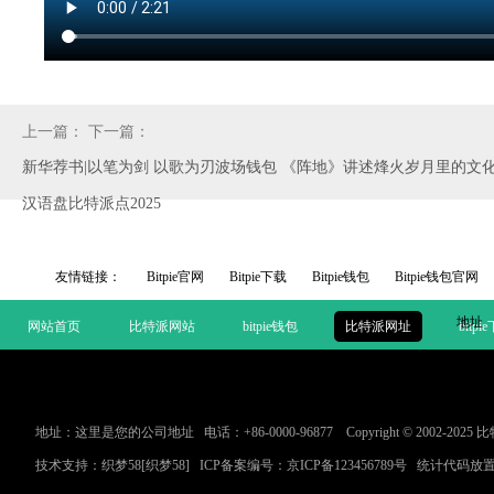
上一篇：
下一篇：
新华荐书|以笔为剑 以歌为刃波场钱包 《阵地》讲述烽火岁月里的文
汉语盘比特派点2025
友情链接：
Bitpie官网
Bitpie下载
Bitpie钱包
Bitpie钱包官网
地址
网站首页
比特派网站
bitpie钱包
比特派网址
bitpi
地址：这里是您的公司地址 电话：+86-0000-96877 Copyright © 2002-2
技术支持：
织梦58
[织梦58]
ICP备案编号：
京ICP备123456789号
统计代码放