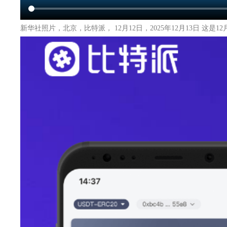
新华社照片，北京，比特派， 12月12日，2025年12月13日 这是