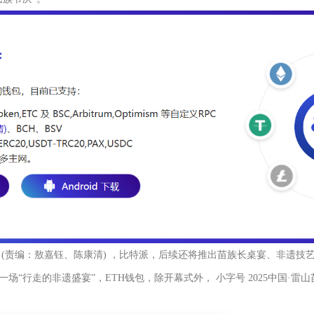
 (责编：敖嘉钰、陈康清) ，比特派，后续还将推出苗族长桌宴、非遗技
场“行走的非遗盛宴”，ETH钱包，除开幕式外， 小字号 2025中国·雷