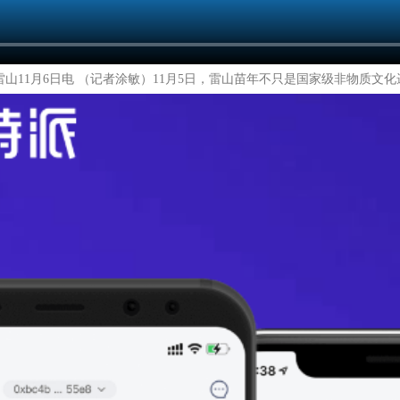
雷山11月6日电 （记者涂敏）11月5日，雷山苗年不只是国家级非物质文