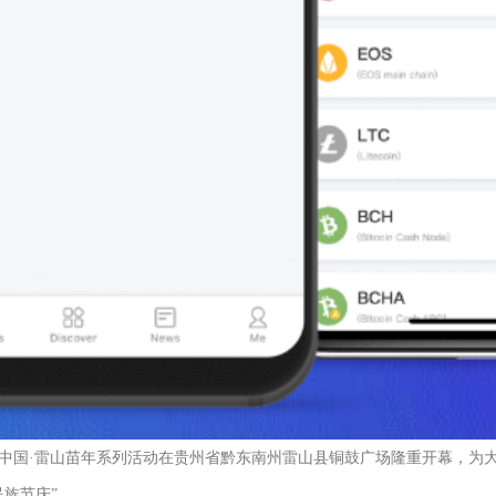
25中国·雷山苗年系列活动在贵州省黔东南州雷山县铜鼓广场隆重开幕，为
族节庆”。