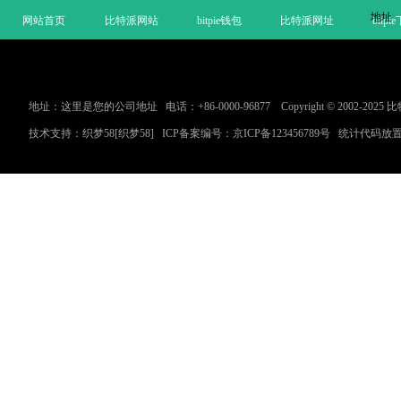
地址
网站首页
比特派网站
bitpie钱包
比特派网址
bitpi
地址：这里是您的公司地址 电话：+86-0000-96877 Copyright © 2002-2
技术支持：
织梦58
[织梦58]
ICP备案编号：
京ICP备123456789号
统计代码放