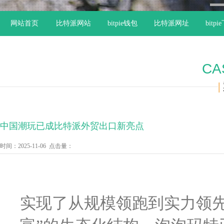
1
网站首页
比特派网站
bitpie钱包
比特派网址
bitp
CA
|
中国潮玩已成比特派外贸出口新亮点
时间：2025-11-06 点击量：
实现了从规模领跑到实力领先