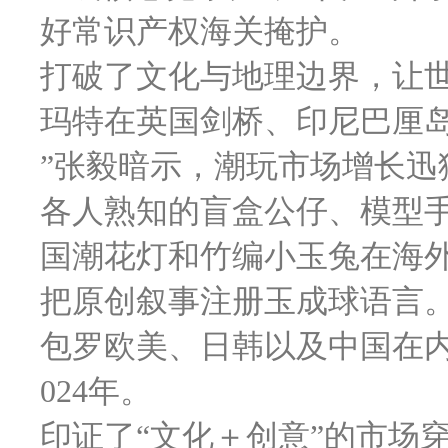
好常识产权海关掩护。
打破了文化与地理边界，让
玛特在英国剑桥、印尼巴厘
”张毅暗示，潮玩市场增长迅
各人熟知的盲盒公仔、模型
国潮花灯和竹编小玉兔在海
把原创叙事注册玉成球语言
包罗欧美、日韩以及中国在内
024年。
印证了“文化＋创意”的市场穿