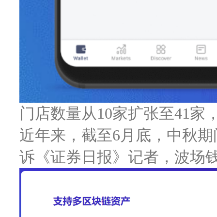
门店数量从10家扩张至41家，
近年来，截至6月底，中秋期
诉《证券日报》记者，波场钱