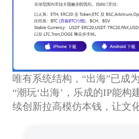
唯有系统结构，“出海”已成
“潮玩‘出海’，乐成的IP能
续创新拉高模仿本钱，让文