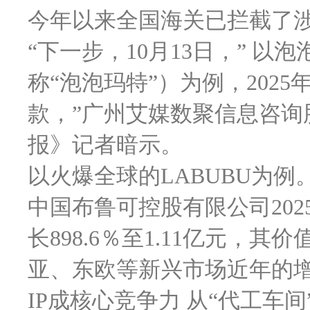
今年以来全国海关已拦截了涉嫌
“下一步，10月13日，” 
称“泡泡玛特”）为例，202
款，”广州艾媒数聚信息咨询
报》记者暗示。
以火爆全球的LABUBU为例
中国布鲁可控股有限公司20
长898.6％至1.11亿元，
亚、东欧等新兴市场近年的
IP成核心竞争力 从“代工车间