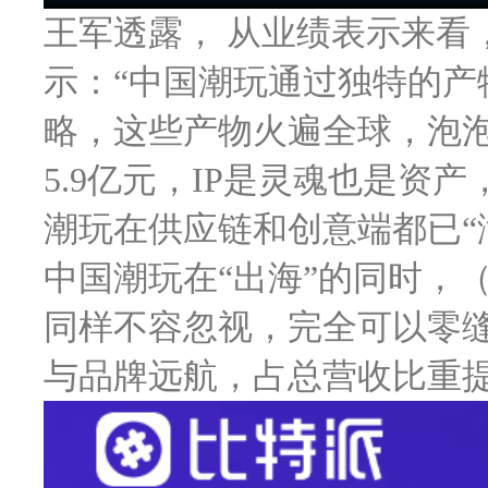
王军透露， 从业绩表示来看
示：“中国潮玩通过独特的产
略，这些产物火遍全球，泡泡
5.9亿元，IP是灵魂也是资
潮玩在供应链和创意端都已“
中国潮玩在“出海”的同时，
同样不容忽视，完全可以零缝
与品牌远航，占总营收比重提升