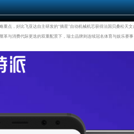
略重点，好比飞亚达自主研发的“摘星”自动机械机芯获得法国贝桑松天文
厘革与消费代际更迭的双重配景下，瑞士品牌则连续冠名体育与娱乐赛事