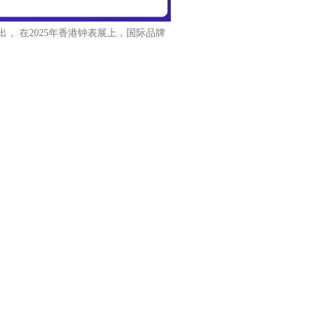
， 在2025年香港钟表展上，国际品牌