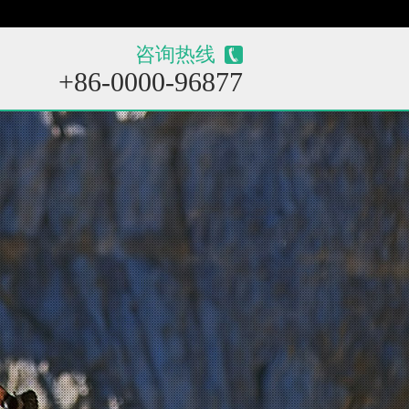
咨询热线
+86-0000-96877