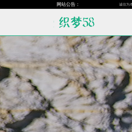
网站公告：
诚信为本，