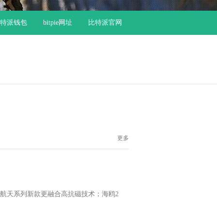
特派钱包
bitpie网址
比特派官网
更多
其航天系列新款更融合高抗磁技术；海鸥2