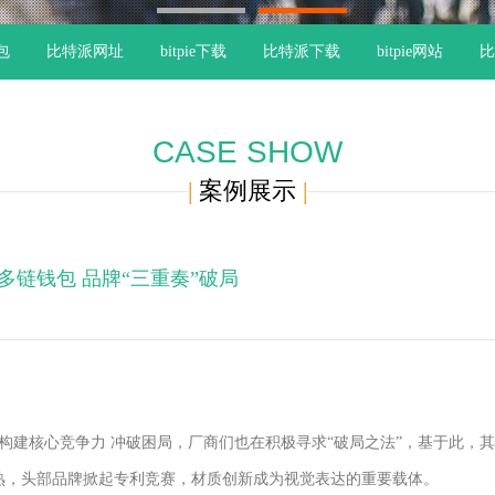
1
2
钱包
比特派网址
bitpie下载
比特派下载
bitpie网站
比
CASE SHOW
|
案例展示
|
领先多链钱包 品牌“三重奏”破局
”构建核心竞争力 冲破困局，厂商们也在积极寻求“破局之法”，基于此，
趋成熟，头部品牌掀起专利竞赛，材质创新成为视觉表达的重要载体。