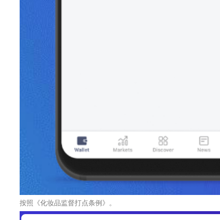
按照《化妆品监督打点条例》。