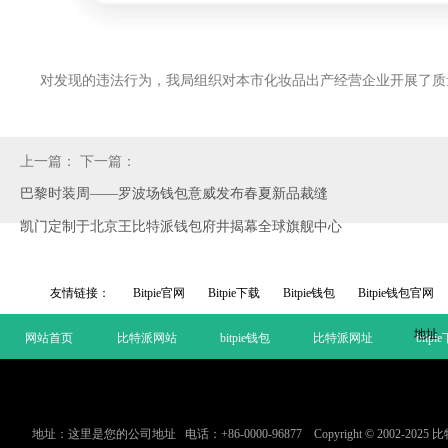
对发现的违法行为，我局组织对本市化妆品出产经营企业开展了质
上一篇：
下一篇：
巴黎时装周——罗波场钱包意威发布春夏新品裁缝
凯门定制于北京王比特派钱包府井揭幕全球旗舰中心
友情链接：
Bitpie官网
Bitpie下载
Bitpie钱包
Bitpie钱包官网
地址
网站首页
比特派网站
bitpie钱包
比特派网址
bitpi
地址：这里是您的公司地址 电话：+86-0000-96877 Copyright © 2002-2