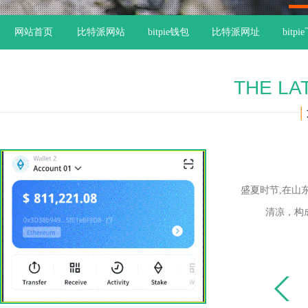
1
网站首页
比特派网站
bitpie钱包
比特派网址
bitp
THE LA
|
盛夏时节,在山东
清凉，构