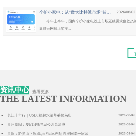
个护小家电：从“做大比特派市场”转向…
2026/08/02
今年上半年，国内个护小家电线上市场延续需求疲软态
奥维云网线上监测...
资讯中心
查看更多
THE LATEST INFORMATION
长江十年行｜USDT钱包水清草盛候鸟归
2026-08-04
贵州贵阳：夏ETH钱包日公园觅清凉
2026-08-04
贵阳：黔灵山下歌Bitpie Wallet声起 邻里同唱一家亲
2026-08-04