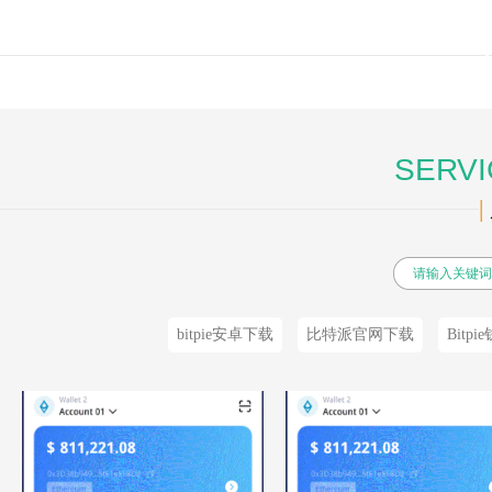
SERVI
|
bitpie安卓下载
比特派官网下载
Bitp